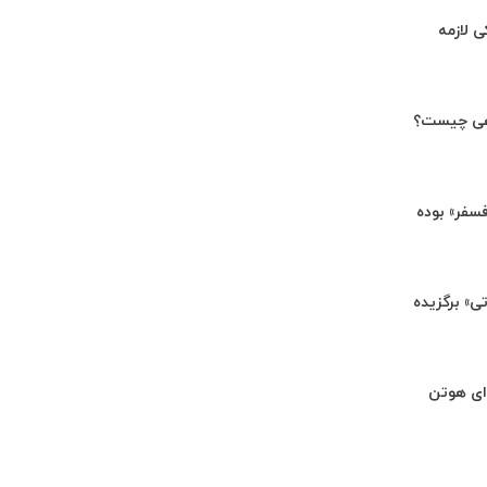
ی لازمه
هی چیست؟
«فسفر» بوده
تی» برگزیده
ای هوتن