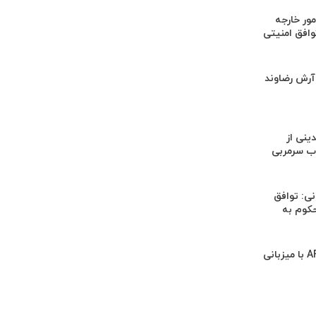
ور خارجه
وافق امنیتی
 آرش رضاوند
ینی از
ب سرمربی
ی: توافق
حکوم به
دلیل مخالفت AFC با میزبانی