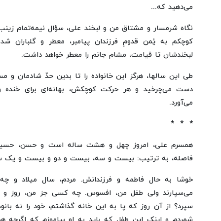
می‌دهید که...
نگاه شرمسار و مشتاق من و لبخند علی، سؤال نیمه‌تمام زینب 
کوچکم به یُمن قدومِ فرزندان پیامبر، معطر و گلباران ش
لبخندشان تا قیامت، مشام جانم را معطر خواهد داشت.
طی این سالها، هرگز این خانواده را تا بدین حدّ شادمان و 
دست می‌چرخید و هر حرکت کوچکش، بهانه‌ای برای خنده و
می‌آورد.
* * *
همسرم علی، امروز چهل و هشت ساله است و حسن، حسین 
فاصله، به ترتیب: بیست و سه، بیست و دو و بیست و یک سال
خوشا به حال فاطمه و فرزندانش. مردم، سال میلاد و چه ب
می‌سپارند ولی طفل من، افسوس. چه کسی جز من، روز و سا
سپرد؟ از آن روز که پا به این خانه گذاشتم، خود را نه بانو،
شمردم و اینک این طفل که باید به او بیاموزم که اگرچه 