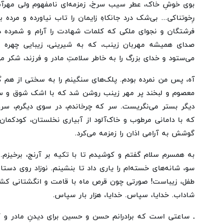
بوی خوشِ خاک، عطر سیب سرخ، زمزمه‌ای نامفهوم ولی مهرآمیز
رِخوتناکی... بی‌شک درد جانکاهِ زایمان را تاب نیاورده و مرد
فرشتگان و نجوای ملکی که کلمات شهادت را آرام و شمرده د
صدای همیشه مهربان زینب، که به شیرینی، زیبایی چهره و 
می‌ستود و خدای بزرگ را به خاطر سلامتِ مادر و فرزند، شکر م
آه، پس من نمرده بودم. پلک‌های سنگینم را به سختی از هم 
معصوم و لبخند پر مهر زینب روشن شد که با اشک شوق و س
دیگر بستر می‌نگریست. سر که چرخاندم، در سوی دیگرم، سرو
که با دامانی مرطوب و خاک‌آلود از آبیاری نخلستان، کودکمان
گوشش به آرامی اذان را زمزمه می‌کرد.
به همسرم سلام گفتم و کوشیدم تا با تکیه بر آرنج، برخیزم.
سو، شانه‌های خسته‌ام را یاری داد تا بنشینم. نوزاد روی دستان
طفل، زیباست! صورتی چون قرص ماه با قامت و انگشتانی کشید
شاداب. خدایا، سپاس. خدایا، هزار بار سپاس.
ـ ساعتی است که برادرانم حسن و حسین برای دیدنِ مادر و کودک