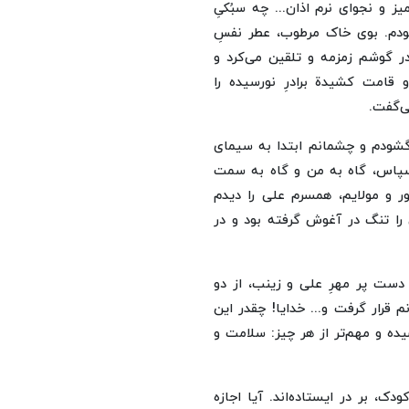
 و نجوای نرم اذان... چه سبُکیِ
ه بودم. بوی خاک مرطوب، عطر نفسِ
ر گوشم زمزمه و تلقین می‌کرد و
قامت کشیدة برادرِ نورسیده را
ی‌گفت.
گشودم و چشمانم ابتدا به سیمای
پاس، گاه به من و گاه به سمت
ر و مولایم، همسرم علی را دیدم
 را تنگ در آغوش گرفته بود و در
 دست پر مهرِ علی و زینب، از دو
م قرار گرفت و... خدایا! چقدر این
ه و مهم‌تر از هر چیز: سلامت و
، بر در ایستاده‌اند. آیا اجازه