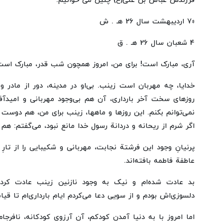
فرزندش عباس بن علی(ع) چنین می خوانیم:
«7 اردیبهشت سال 26 هـ . ش
4 شعبان سال 26 هـ . ق
آری، مبارک است! برای من، امروز همچون شب قدر، مبارک است.
خدایا، چه مهربان است زینب. بی‌او در مدینه، دور از مادر 
روزهای سخت آخر بارداری، آن هم بی‌وجود مهربانی و امیدآ
نمی‌توانم بکنم. این روزها و ماهها، زینب برای من‌، هم دوست
اگر شرم از ریحانه و دردانة رسول خدا مانع نبود، می‌گفتم: هم 
پرنیانِ وجود این فرشتة نجابت، مهربانی و شکیبایی را از تارِ
عاطفة فاطمه بافته‌اند.
بد عادت شده‌ام و نیک به وجود نازنین زینب عادت کرده
دلسوزی‌اش بودم و از سویی دعا می‌کردم ایام بارداری‌ام تا قیا
اما امروز با به دنیا آمدن کودکم، آن آرزوی کودکانه، نافرجا