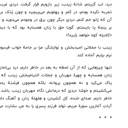
درد، لب گزیدم، شانة زینب، زیر بازویم قرار گرفت. دردی غر
تجربه نکرده بودم، در کمر و پهلویم می‌پیچید و چون پُتک بر 
آن که زانو خم کنم، دردی دیگر چون برق در وجودم می‌دوید و 
بر پنجة پا بایستم. گویا حق با زنان همسایه بود که با دیدن
«کلابیّه کوه خواهد زایید!»
زینب با جملاتی امیدبخش و نوازشگر، مرا بر جامة خواب فرسوده
نرم برایم آماده کند.
تنها چیزهایی که از آن لحظه به بعد در خاطر دارم، درد بی‌امان
زنان همسایه و چهرة مهربان و جملات التیام‌بخش زینب که دا
پاک می‌کرد و نه همچون پروانه، بلکه همچون فرشتة رحم
می‌کشیدم و خوشا دردی که درمانش نگاه مهربان زینب باشد.
خاطر دارم، صدای خنده، کِل کشیدن و هِلهِلة زنان و آهنگ دل
آیاتِ آغازین سورة مریم، تولد فرزندِ پسری را به من بشارت می‌
* * *