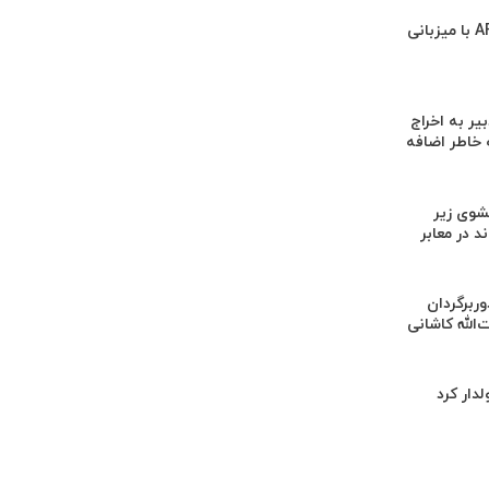
دلیل مخالفت AFC با میزبانی
یر به اخراج
 خاطر اضافه
وی زیر
 در معابر
‌برداری از ۳ دوربرگردان
‌الله کاشانی
لدار کرد