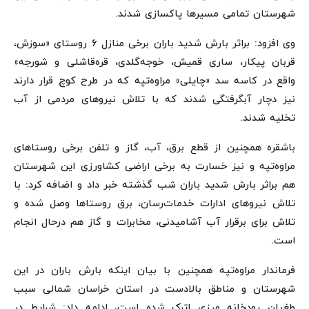
شهرستان تمامی مسیرها پاکسازی شدند.
وی افزود: براثر بارش شدید باران برخی منازل ۶ روستای «سوزش،
قربان پیکار، ساری قمیش، خوجه‌گلدی، قره‌قاشلی و شورجه»
واقع در کاسه سد «چایلی» مراوه‌تپه که در طرح کوچ قرار دارند
نیز دچار آبگرفتگی شدند که با تلاش نیروهای مردمی از آب
تخلیه شدند.
باشقره همچنین از قطع برق، آب، گاز و تلفن برخی روستاهای
مراوه‌تپه و نیز خسارت به برخی اراضی کشاورزی این شهرستان
هم براثر بارش شدید باران شب گذشته خبر داد و اضافه کرد: با
تلاش نیروهای ادارات خدمات‌رسان، برق روستاها وصل شده و
تلاش برای برقرار آب آشامیدنی، مخابرات و گاز هم درحال انجام
است.
فرماندار مراوه‌تپه همچنین با بیان اینکه بارش باران در این
شهرستان و مناطق بالادست در استان خراسان شمالی سبب
طغیان رودخانه مرزی اترک شده است، ادامه داد: شرایط در