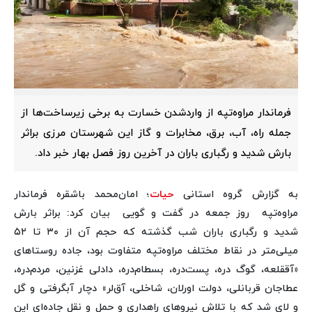
فرماندار مراوه‌تپه از واردشدن خسارت به برخی زیرساخت‌ها از
جمله راه‌، آب، برق، مخابرات و گاز این شهرستان مرزی براثر
بارش شدید و رگباری باران در آخرین روز فصل بهار خبر داد.
به گزارش گروه استانی
حیات
؛ امان‌محمد باشقره فرماندار
مراوه‌تپه روز جمعه در گفت و گویی بیان کرد: براثر بارش
شدید و رگباری باران شب گذشته که حجم آن از ۳۰ تا ۵۲
میلی‌متر در نقاط مختلف مراوه‌تپه متفاوت بود، جاده روستاهای
«آققلعه، گوگ دره، پست‌دره، بسطام‌دره، دادلی غزنین، مردم‌دره،
عطاجان قربانلی، دولت اورلان، شاخلی، آق‌لر» دچار آبگرفتی و گل
و لای شد که با تلاش نیروهای راهداری و حمل و نقل جاده‌ای این