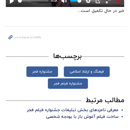
01:18
Play
Mute
Settings
PIP
Enter
Down
خبر در حال تکمیل است...
fullscreen
برچسب‌ها
فرهنگ و ارشاد اسلامی
جشنواره فجر
جشنواره فیلم فجر
مطالب مرتبط
معرفی نامزدهای بخش تبلیغات جشنواره فیلم فجر
ساخت فیلم آغوش باز با بودجه شخصی