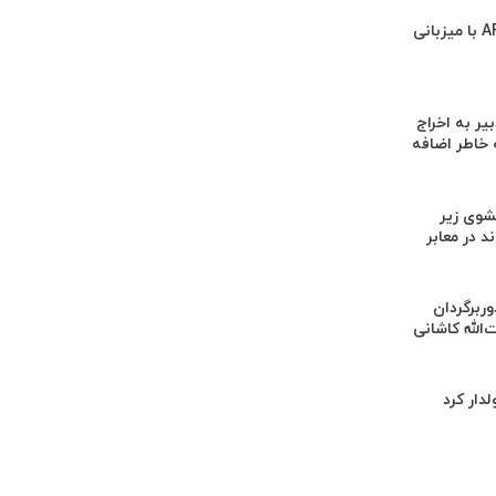
دلیل مخالفت AFC با میزبانی
یر به اخراج
 خاطر اضافه
وی زیر
 در معابر
‌برداری از ۳ دوربرگردان
‌الله کاشانی
لدار کرد