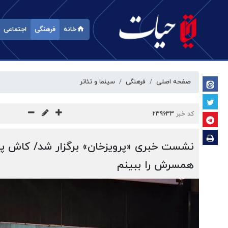
خانه
فرهنگی
اجتماعی
صفحه اصلی
فرهنگی
سینما و تئاتر
کد خبر
239633
نشست خبری «پرویزخان» برگزار شد/ کاش پر
همسرش را ببینم