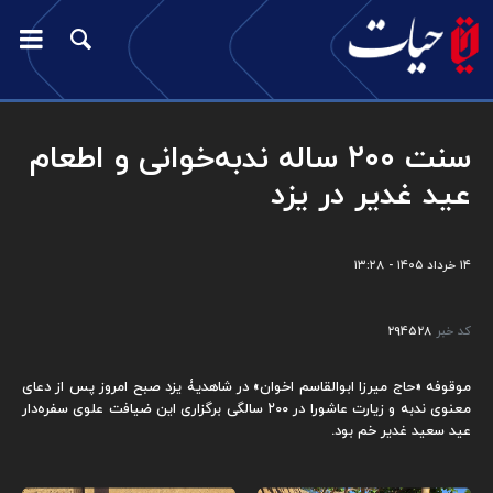
سنت ۲۰۰ ساله ندبه‌خوانی و اطعام
عید غدیر در یزد
۱۴ خرداد ۱۴۰۵ - ۱۳:۲۸
کد خبر
294528
موقوفه «حاج میرزا ابوالقاسم اخوان» در شاهدیۀ یزد صبح امروز پس از دعای
معنوی ندبه و زیارت عاشورا در ۲۰۰ سالگی برگزاری این ضیافت علوی سفره‌دار
عید سعید غدیر خم بود.