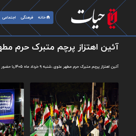
خانه
فرهنگی
اجتماعی
آئین اهتزاز پرچم متبرک حرم مطه
آئین اهتزاز پرچم متبرک حرم مطهر علوی ،شنبه ۹ خرداد ماه ۱۴۰۵,با حضور خادمان حرم امیرالمومنین (ع) و مردم ولایتمدار در میدان بزرگمهر اصفهان برگزار شد.