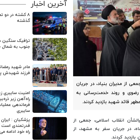
آخرین اخبار
۸ کشته در دو 
گذشته
ترافیک سنگین د
جنوب به شمال ج
مادر شهید رمضانی
فرزند شهیدش 
جمعی از مدیران بنیاد، در جریان
رضوی و روند خدمت‌رسانی به
امنیت سایبری ز
راه‌آهن زیر ذره‌ب
طهر قائد شهید بازدید کردند.
فرماندهی عملیا
سایبری
پزشکیان : ایران
‌الشأن انقلاب اسلامی، جمعی از
قدرتمندی است ک
د شهید و امور ایثارگران امروز پنجشنبه ۱۸ تیرماه، در جریان سفر به مشهد، از
راه خود ادامه می
بازدید کردند.