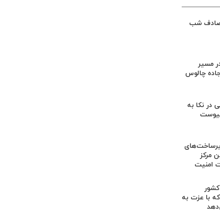
تصادف شب
ر مسیر
اده چالوس
 در نکا به
پیوست
یرساخت‌های
ین مرکز
ت امنیت
 کشور
ه با عزت به
‌دهد