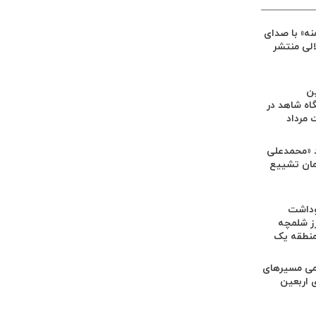
ه» با صدای
الی منتشر
ین
اه شاهد در
مرداد
 «محمدعلی
رامان تشییع
وداشت
ز شلمچه
منطقه یک
امی مسیرهای
 اربعین