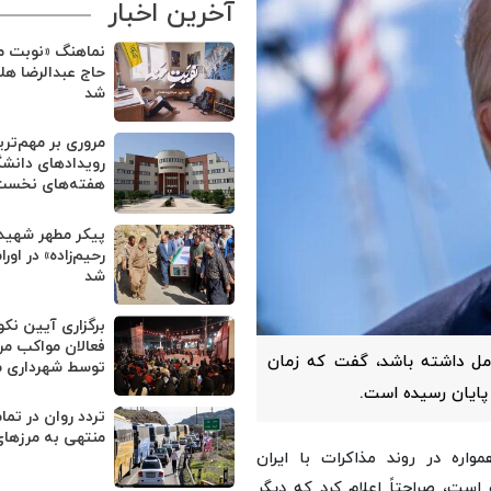
آخرین اخبار
نماهنگ «نوبت من
حاج عبدالرضا هل
شد
مروری بر مهم‌تر
رویدادهای دانشگ
هفته‌های نخست 
پیکر مطهر شهید
رحیم‌زاده» در او
شد
برگزاری آیین نک
فعالان مواکب مر
عامل داشته باشد، گفت که زمان
توسط شهرداری 
 پایان رسیده است.
تردد روان در تم
منتهی به مرزهای
اره در روند مذاکرات با ایران
است، صراحتاً اعلام کرد که دیگر