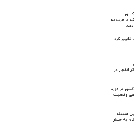
 کشور
ه با عزت به
‌دهد
گ تغییر کرد
 انفجار در
کشور در دوره
هی وضعیت
ن مسئله
م به شمار