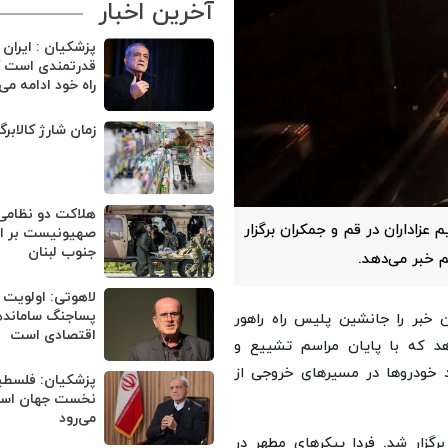
آخرین اخبار
پزشکیان : ایران
قدرتمندی است ک
راه خود ادامه می
زمان شارژ کالابر
هلاکت دو نظامی
زاداران در قم و جمکران برگزار
صهیونیست بر اثر
جنوب لبنان
 خبر می‌دهد.
لاهوتی: اولویت 
پساجنگ ساماند
خبر را جانشین پلیس راه راهور
اقتصادی است
 که با پایان مراسم تشییع و
 خودروها در مسیرهای خروجی از
پزشکیان: فلسطی
نخست جهان اسلا
می‌رود
گزار شد. فردا پیکرهای مطهر در