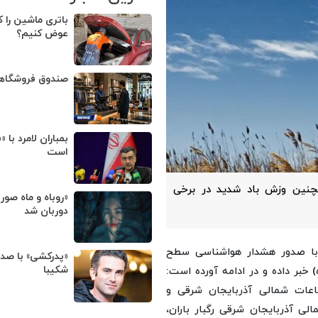
باتری ماشین را ک
عوض کنیم؟
صندوق فروشگا
بمباران لامرد با 
است
چنین وزش باد شدید در برخی
«روباه و ماه صور
دوربان شد
ا صدور
هشدار هواشناسی سطح
«پدرکشی» با صد
شکیبا
ت سامانه بارشی از فردا تا پنج‌شنبه (۱۸ تیرماه) خبر داده و در ادامه آورده است:
فاعات شمالی آذربایجان شرقی و
ت شمالی آذربایجان شرقی رگبار باران،