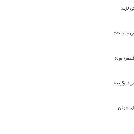
ی لازمه
هی چیست؟
«فسفر» بوده
تی» برگزیده
ای هوتن