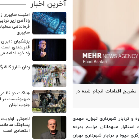
آخرین اخبار
امنیت سایبری ز
راه‌آهن زیر ذره‌ب
فرماندهی عملیا
سایبری
پزشکیان : ایران
قدرتمندی است ک
راه خود ادامه می
زمان شارژ کالابر
ه تشریح اقدامات انجام شده در
هلاکت دو نظامی
صهیونیست بر اثر
جنوب لبنان
 و تره‌بار شهرداری تهران، مهدی
لاهوتی: اولویت 
پساجنگ ساماند
 استقرار میهمانان مراسم بدرقه
اقتصادی است
زی میوه و تره‌بار شهرداری تهران