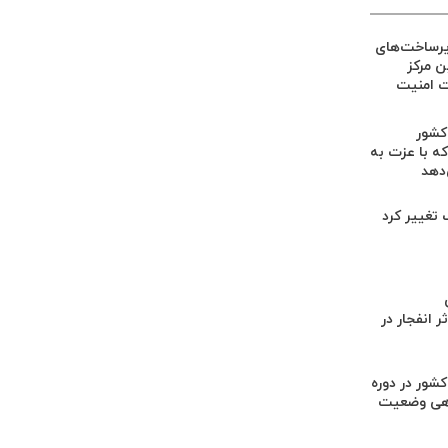
یرساخت‌های
ین مرکز
ت امنیت
 کشور
ه با عزت به
‌دهد
گ تغییر کرد
 انفجار در
کشور در دوره
هی وضعیت