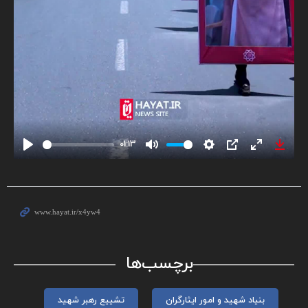
01:13
Play
Mute
Settings
PIP
Enter
Down
fullscreen
برچسب‌ها
بنیاد شهید و امور ایثارگران
تشییع رهبر شهید