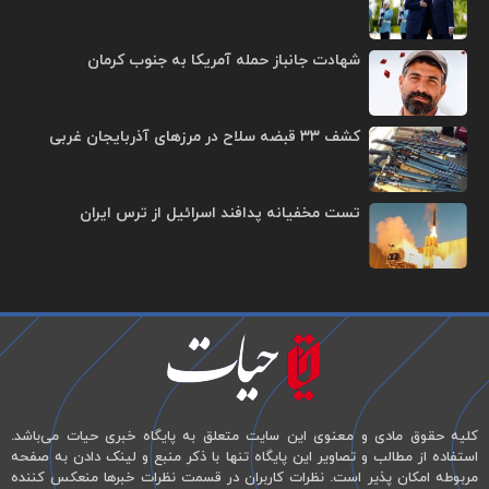
شهادت جانباز حمله آمریکا به جنوب کرمان
کشف ۳۳ قبضه سلاح در مرزهای آذربایجان غربی
تست مخفیانه پدافند اسرائیل از ترس ایران
کلیه حقوق مادی و معنوی این سایت متعلق به پایگاه خبری حیات می‌باشد.
استفاده از مطالب و تصاویر این پایگاه تنها با ذکر منبع و لینک دادن به صفحه
مربوطه امکان پذیر است. نظرات کاربران در قسمت نظرات خبرها منعکس کننده