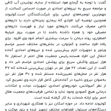
گفت: با توجه به گرمای هوا، استفاده از سایه، نوشیدن آب کافی
و مراجعه سریع به نیروهای امدادی در صورت احساس کسالت، از
مهم‌ترین توصیه‌های ایمنی برای شرکت‌کنندگان است.
کولیوند
همچنین توصیه کرد افرادی که بیماری زمینه‌ای دارند یا داروهای
خاص مصرف می‌کنند، داروهای مورد نیاز و فهرست داروهای
مصرفی خود را همراه داشته باشند تا در صورت بروز شرایط
اضطراری، روند درمان با سرعت بیشتری انجام شود.
وی افزود: برای
رفاه افراد سالمند و کم‌توان، در بخش‌های مختلف مسیر مراسم
ویلچر و تجهیزات لازم پیش‌بینی شده و نیروهای امدادی آماده
انتقال این افراد هستند.
رئیس جمعیت هلال احمر از استقرار ۱۱۰
هزار نیروی واکنش سریع برای پوشش امدادی مراسم خبر داد و
گفت: از این تعداد، ۶۷ هزار نفر در تهران پیش‌بینی شده‌اند که ۳۷
هزار نفر در محل‌های تعیین‌شده مستقر شده و ۳۰ هزار نفر نیز
به‌عنوان نیروی ذخیره در آماده‌باش کامل قرار دارند.
وی تصریح کرد:
از نظر آمبولانس، خودروهای امدادی، تجهیزات نجات و امکانات
درمانی هیچ کمبودی وجود ندارد و تمامی ظرفیت‌های جمعیت هلال
احمر برای ارائه خدمات به کار گرفته شده است.
کولیوند ادامه داد: در حوزه اسکان نیز با همکاری شهرداری و سایر
دستگاه‌های مسئول، فضاهای مختلف تجهیز شده و پتو، موکت و