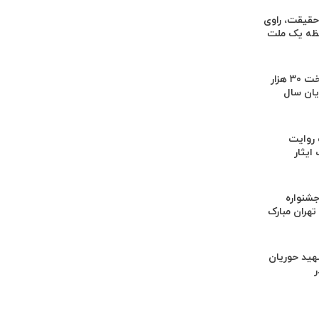
 حقیقت، راوی
فظه یک ملت
هدف‌گذاری پرداخت ۳۰ هزار
یان سال
 روایت
ایثار
جشنواره
هران مبارک
هید حوریان
در