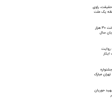
 حقیقت، راوی
فظه یک ملت
هدف‌گذاری پرداخت ۳۰ هزار
یان سال
 روایت
ایثار
جشنواره
هران مبارک
هید حوریان
در