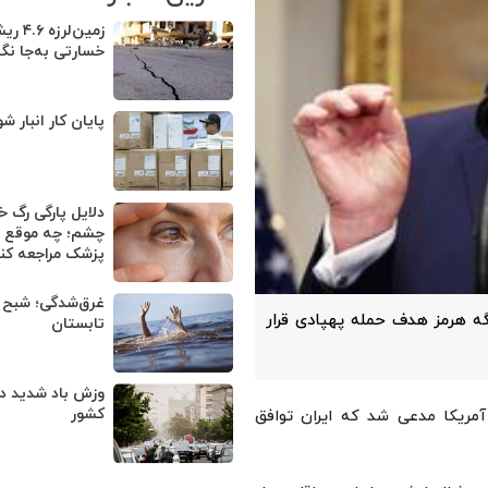
زمین‌لر
خسارتی به‌جا ن
پایان کار انبار شو
دلایل پارگی رگ خ
چشم؛ چه موقع با
پزشک مراجعه کن
غرق‌شدگی؛ شبح 
گه هرمز هدف حمله پهپادی قرار
تابستان
وزش باد شدید در
کشور
آمریکا مدعی شد که ایران توافق