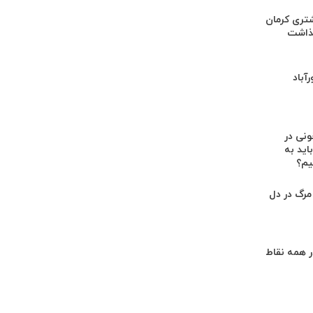
زه ۴.۶ ریشتری کرمان
گذاشت
رآباد
ونی در
ید به
یم؟
مرگ در دل
 همه نقاط