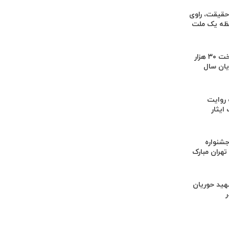
 حقیقت، راوی
فظه یک ملت
هدف‌گذاری پرداخت ۳۰ هزار
یان سال
 روایت
ایثار
جشنواره
هران مبارک
هید حوریان
در