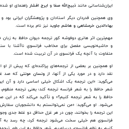
ایران‌شناسانی مانند
ذبیح‌الله صفا
و
ایرج افشار
راهنمای او شده
وی همچنین قدردان دیگر استادان و پژوهشگران ایرانی بود و 
بهاءالدین خرمشاهی و هاشم جاوید
نیز نام برده است.
مهم‌ترین اثر هانری دوفوشه کور ترجمه دیوان حافظ به زبان ف
و حاشیه‌نویسی مفصل برای مخاطب فرانسویِ ناآشنا با س
متفاوت با آنچه یک فرانسوی در آن تربیت شده است.
او همچنین بر بعضی از ترجمه‌های پراکنده‌ای که پیش از او
نقد دارد و در مورد یکی از آنها، از
ونسان مونتی
که صد غزل
می‌گوید: «این ترجمه یک اشکال خیلی اساسی دارد و آن 
شعر حافظ را به شعر فرانسه ترجمه کند؛ یعنی ترجمه منظوم، 
حافظ را به شعر ترجمه کنیم؟» و تأکید می‌کند که در این 
می‌شود. او می‌گوید: «من نمی‌توانستم به دانشجویان سفار
این ترجمه را بخوانند، چون در هر غزل حداقل دو غلط جدی وجود
فرانسوی هم خیلی سخت می‌شود ترجمه کرد، چه رسد به آن
کنیم به نظم فرانسوی دربیاوریم. شعر حافظ به این طور ترجمه‌ه