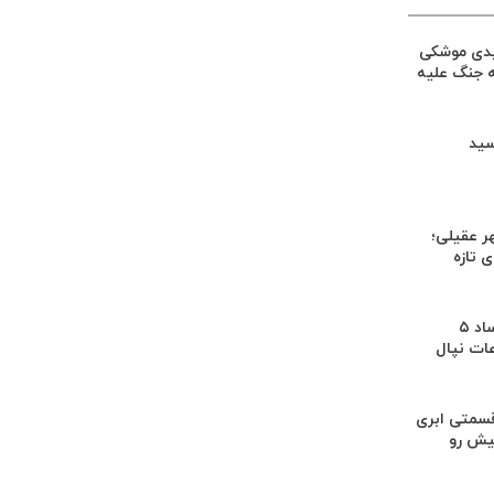
یدی موشکی
ه جنگ علیه
سید
ر عقیلی؛
 تازه
کشف بقایای اجساد ۵
عات نپال
سمتی ابری
یش رو