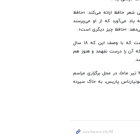
 شعر حافظ ارائه می‌کند: «حافظ
اد می‌آورد که از او می‌پرسند
ی‌دهد: «حافظ چیز دیگری است».
او در جای دیگری در مورد دشواری این ترجمه اشاره کرده است که با وصف این که ۱۸ سال
 که آن را درست نفهمد و هنوز هم
د.
مراسم یادبود شارل هانری دو فوشه کور روز شنبه ۲۷ ژوئن (6 تیر ماه)، در محل برگزاری مراسم
مونپارناس پاریس، به خاک سپرده