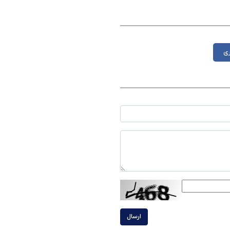
ری
ارسال