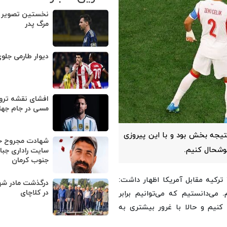
نخستین تصویر م
مرگ پدر
دیوار طارمی جلو
افشای نقشه ترور
مسی در جام جهانی ۶
تیجه بخش بود و با این پیروزی
شهادت مجروح حم
خوشحال کنیم.
سایت راداری جبالب
جنوب کرمان
به گزارش حیات به نقل از ایرنا، آردا گولر بعد از برتری ۳ بر ۲ ترکیه مقابل آمریکا اظهار داشت:
درگذشت‎ ما
در کلاچای
می‌دانستیم که می‌توانیم برابر
کنیم و حالا با غرور بیشتری به