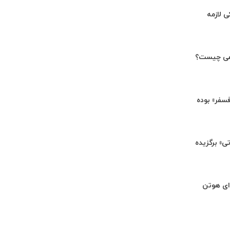
ی لازمه
هی چیست؟
«فسفر» بوده
تی» برگزیده
ای هوتن