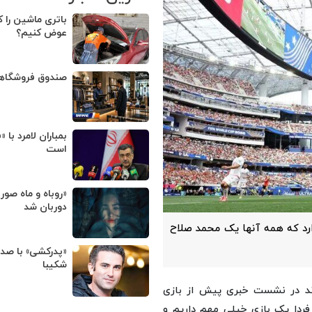
باتری ماشین را ک
عوض کنیم؟
صندوق فروشگا
بمباران لامرد با 
است
«روباه و ماه صور
دوربان شد
دارد که همه آنها یک محمد صلاح
«پدرکشی» با صد
شکیبا
نوند در نشست خبری پیش از بازی
 جام جهانی ۲۰۲۶، اظهار داشت: فردا یک بازی خیلی مهم داریم و