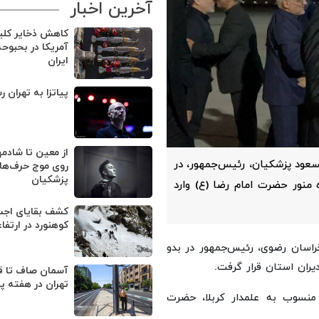
آخرین اخبار
کاهش ذخایر کل
آمریکا در بحبوح
ایران
پیاتزا به تهران ر
از معین تا شادمه
عود پزشکیان، رئیس‌جمهور، در
روی موج حرف‌های
پزشکیان
 منور حضرت امام رضا (ع) وارد
کوهنورد در ارتفا
خراسان رضوی، رئیس‌جمهور در بدو
یران استان قرار گرفت.
آسمان صاف تا ق
تهران در هفته پ
سوب به علمدار کربلا، حضرت