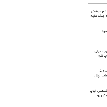
یدی موشکی
ه جنگ علیه
سید
ر عقیلی؛
 تازه
کشف بقایای اجساد ۵
عات نپال
سمتی ابری
یش رو