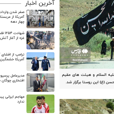
آخرین اخبار
صفر شدن واردا
آمریکا از عربست
چهار دهه
شهادت 
غزه از آغاز آتش
ترامپ از افشای 
آمریکا خشمگین
علیه السلام و هیئت های مقیم
مدیرعامل پرسپو
افتخاری چوگان 
حسن (ع) این روستا برگزار شد.
مهاجم ایرانی پی
ندارد