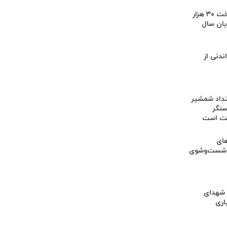
هدف‌گذاری پرداخت ۳۰ هزار
یان سال
دنی از
متداد شمشیر
سنگر
قت است
های
 شست‌وشوی
شهدای
اری