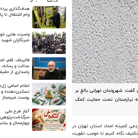
وام اشتغال تا پا
وصیت هایی خوان
خبرنگاران شهید
قالیباف: قلم، ا
عدالت و رسانه، 
پاسداری از حقی
اعلام اسامی ژل‌
گفت: شهروندان تهرانی بالغ بر
تسکین‌دهنده و
پوست غیرمجاز
ت صدقه به نیازمندان تحت حمایت کمک
آغاز طرح ملی
سرگذشت‌پژوهی 
چهارمحال و بختی
می کمیته امداد استان تهران در
 تکلیف نگاه کنیم تا موجب تقویت