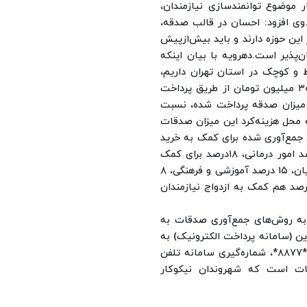
ر موضوع توانمندسازی نیازمندان،
وی افزود: احسان در قالب صدقه،
ین حوزه دارند و باید بیش‌ازپیش
ن‌پذیر است.
دهرویه با بیان اینکه
زرگ، متوسط و کوچک در استان تهران داریم،
گفت: شهروندان تهرانی در سال ۱۴۰۴، بالغ بر ۱۱۵ میلیارد و ۳۰۰ میلیون تومان از طریق پرداخت
 میزان صدقه پرداخت شده، نسبت
ه محل هزینه‌کرد این میزان صدقات
ن کرد: ۲۷ درصد از کمک‌های جمع‌آوری شده برای کمک به خرید
مسکن مددجویان، ۱۴ درصد تأمین لوازم ضروری زندگی، ۱۵ درصد امور درمانی، ۱۸درصد برای کمک
به پرداخت ودیعه، اجاره تعمیر و احداث و تکمیل مسکن مددجویان، ۱۵ درصد آموزشی و فرهنگی، ۸
رائه خدمات ویژه به سالمندان و کمک‌های موردی و ۳ درصد هم کمک به ازدواج نیازمندان
به روش‌های جمع‌آوری صدقات به
ین (سامانه پرداخت الکترونیک) به
کد دستوری #۰۲۱*۸۸۷۷*، شماره‌گیری سامانه تلفن
ت صدقات است که شهروندان نیکوکار