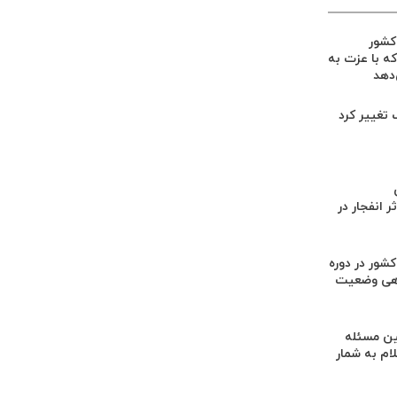
 کشور
ه با عزت به
‌دهد
گ تغییر کرد
 انفجار در
کشور در دوره
هی وضعیت
ن مسئله
م به شمار