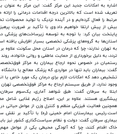
تعریف شده است که بالاترین درجه اقدامات درمانی را ارائه 
مرتبط را فعال کرده‌ایم و در آینده نزدیک با تولید محصولات 
بیش از پیش ارتقا خواهیم داد.
وی با تأکید بر ضرورت پرهیز
پایتخت بیان کرد: با توجه به توسعه زیرساخت‌های پزشکی در
استان‌ها به گروه‌های پزشکی تخصصی بسیار افزایش یافته است. 
به تهران ندارند؛ چرا که درمان در استان محل سکونت علاوه بر
تردد، به دلیل برخورداری از حمایت عاطفی و روانی خانواده، روند 
رستمیان در خصوص نحوه ارجاع بیماران به مراکز فوق‌تخصصی 
گفت: بیماران باید تنها در مواردی که پزشک معالج یا دانشگ
تشخیص دهد که امکانات لازم برای درمان یک مورد خاص یا انج
وجود ندارد، از طریق سیستم ارجاع به مراکز فوق‌تخصصی تهران م
ابتلا به سرطان گفت: طبق شواهد آماری، یک‌سوم سرطان‌
پیشگیری هستند. علاوه بر این، اصلاح رژیم غذایی شامل مص
همچنین فعالیت فیزیکی منظم و کنترل وزن از عوامل حیاتی در
است.
رئیس بیمارستان امام خمینی (ره) با تأکید بر نقش سی
بیماری سرطان گفت: دولت و نظام سیاست‌گذاری کشور نیز باید
خاک اقدام کنند، چرا که آلودگی محیطی یکی از عوامل مهم