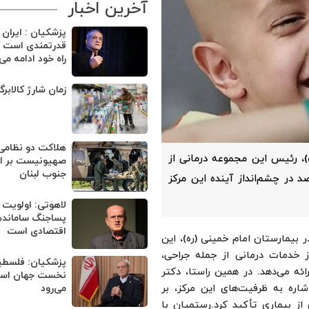
آخرین اخبار
پزشکیان : ایران
قدرتمندی است ک
راه خود ادامه می
زمان شارژ کالابر
هلاکت دو نظامی
ه)، رئیس این مجموعه درمانی از
صهیونیست بر اثر
جنوب لبنان
 برای افزایش نرخ درمان موفق سرطان به ۷۵ درصد در چشم‌انداز آینده این مرکز
لاهوتی: اولویت 
پساجنگ ساماند
اقتصادی است
 بیمارستان امام خمینی (ره)، این
ز سطح ۳، زنجیره کاملی از خدمات درمانی از جمله جراحی،
پزشکیان: فلسطی
رائه می‌دهد.
در همین راستا، دکتر
نخست جهان اسلا
شاره به ظرفیت‌های این مرکز، بر
می‌رود
ز بیماری تأکید کرد.
رستمیان با