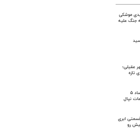
یدی موشکی
ه جنگ علیه
سید
ر عقیلی؛
 تازه
کشف بقایای اجساد ۵
عات نپال
سمتی ابری
یش رو