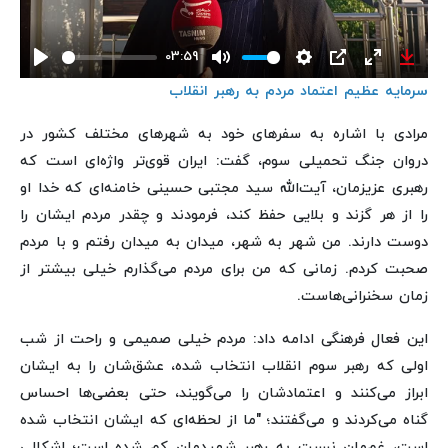
03:59
Play
Mute
Settings
PIP
Enter
Down
سرمایه عظیم اعتماد مردم به رهبر انقلاب
fullscreen
مرادی با اشاره به سفرهای خود به شهرهای مختلف کشور در
دروان جنگ تحمیلی سوم، گفت: ایران قوی‌تر واژه‌ای است که
رهبری عزیزمان، آیت‌الله سید مجتبی حسینی خامنه‌ای که خدا او
را از هر گزند و بلایی حفظ کند، فرمودند و چقدر مردم ایشان را
دوست دارند. من شهر به شهر، میدان به میدان رفتم و با مردم
صحبت کردم. زمانی که من برای مردم می‌گذارم خیلی بیشتر از
زمان سخنرانی‌هاست.
این فعال فرهنگی ادامه داد: مردم خیلی صمیمی و راحت از شب
اولی که رهبر سوم انقلاب انتخاب شده، عشق‌شان را به ایشان
ابراز می‌کنند و اعتمادشان را می‌گویند، حتی بعضی‌ها احساس
گناه می‌کردند و می‌گفتند؛ "ما از لحظه‌ای که ایشان انتخاب شده
است، غم‌مان نسبت به رهبر شهیدمان کم شده است؛ اشکالی