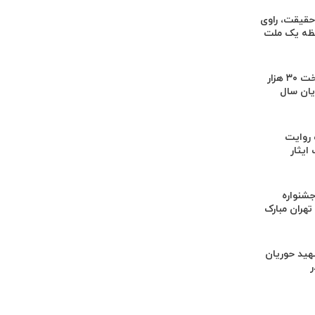
 حقیقت، راوی
فظه یک ملت
هدف‌گذاری پرداخت ۳۰ هزار
یان سال
 روایت
ایثار
جشنواره
هران مبارک
هید حوریان
در