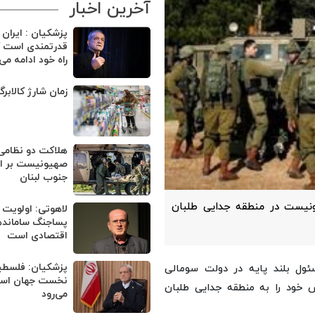
آخرین اخبار
پزشکیان : ایران
قدرتمندی است ک
راه خود ادامه می
زمان شارژ کالابر
هلاکت دو نظامی
صهیونیست بر اثر
جنوب لبنان
ونیست در منطقه جدایی طلبان
لاهوتی: اولویت 
پساجنگ ساماند
اقتصادی است
پزشکیان: فلسطی
ول بلند پایه در دولت سومالی
نخست جهان اسلا
۵۰ تن از نظامیان ارتش خود را به منطقه جدایی طلبان
می‌رود