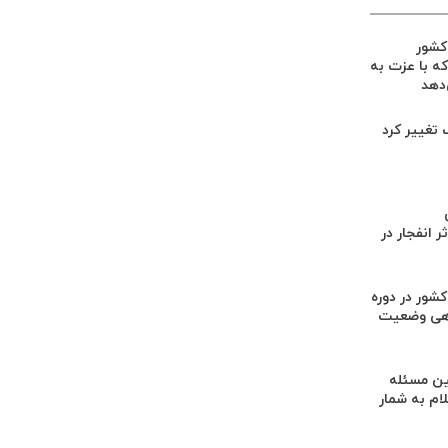
 کشور
ه با عزت به
‌دهد
گ تغییر کرد
 انفجار در
کشور در دوره
هی وضعیت
ن مسئله
م به شمار