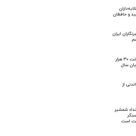
یه‌داران
ید و حافظان
رنگاران ایران
شم
هدف‌گذاری پرداخت ۳۰ هزار
یان سال
دنی از
متداد شمشیر
سنگر
قت است