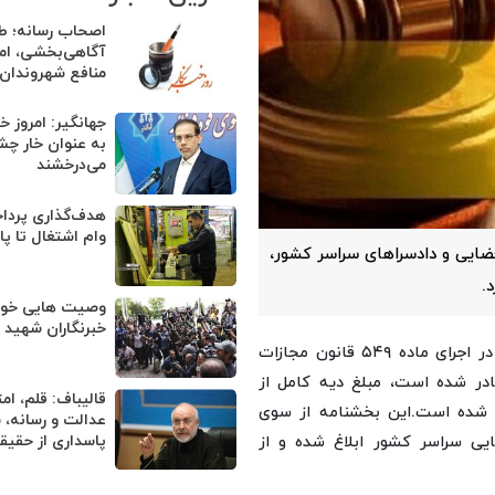
اصحاب رسانه؛ طلا
آگاهی‌بخشی، ام
منافع شهروندان
جهانگیر: امروز خب
به عنوان خار چ
می‌درخشند
وام اشتغال تا پا
ضایی و دادسراهای سراسر کشور،
وصیت هایی خوان
خبرنگاران شهید
بر اساس این بخشنامه که در اجرای ماده ۵۴۹ قانون مجازات
ای لازم صادر شده است، مبلغ دیه کامل از
قالیباف: قلم، ا
این بخشنامه از سوی
عدالت و رسانه، 
یی سراسر کشور ابلاغ شده و از
پاسداری از حقی