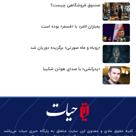
صندوق فروشگاهی چیست؟
بمباران لامرد با «فسفر» بوده است
«روباه و ماه صورتی» برگزیده دوربان شد
«پدرکشی» با صدای هوتن شکیبا
کلیه حقوق مادی و معنوی این سایت متعلق به پایگاه خبری حیات می‌باشد.