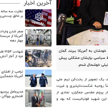
آخرین اخبار
نظارت سه ساله د
بر خالق چت‌جی‌پ
صفر شدن واردا
آمریکا از عربست
چهار دهه
خودشان به آمریکا ببرند، گمان
شهادت 
غزه از آغاز آتش
لحاظ سیاسی برایشان مشکلی پیش
خیلی خوشحال شدم.
ترامپ از افشای 
آمریکا خشمگین
ند، یک تصویر از رخت‌کن تیم ملی
شأ روحیه شکست‌ناپذیری و غیرت
مدیرعامل پرسپو
ر پرچم مقدس جمکران، نمادی از
افتخاری چوگان 
م این شهید فوتبالیست که بود و