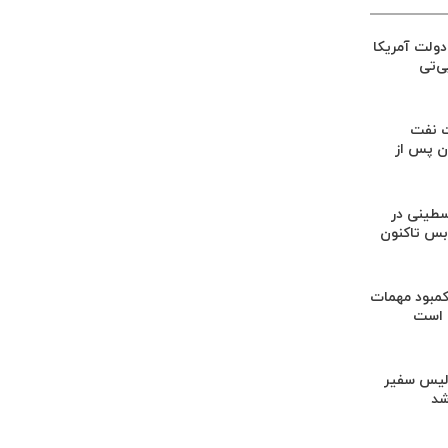
ولت آمریکا
ی‌تی
ت نفت
ان پس از
۱۲۵۴ فلسطینی در
‌بس تاکنون
کمبود مهمات
 است
لیس سفیر
شد