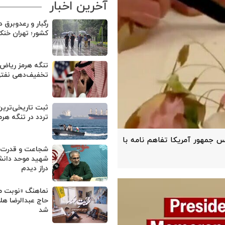
آخرین اخبار
رگبار و رعدوبرق د
کشور؛ تهران خنک
تنگه هرمز ریاض ر
تخفیف‌دهی نفتی
ثبت تاریخی‌تری
تردد در تنگه هرم
یس جمهور آمریکا تفاهم نامه با
شجاعت و قدرت 
شهید موحد دانش 
دراز دیدم
نماهنگ «نوبت من
حاج عبدالرضا هل
شد