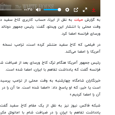
00:35
Mute
Settings
PIP
Enter
Download
به گزارش
حیات
به نقل از ایرنا، حساب کاربری کاخ سفید 
fullscreen
وقت محلی با انتشار این ویدئو، گفت: رئیس جمهور دونالد جی
ورسای فرانسه امضا کرد.
در فیلمی که کاخ سفید منتشر کرده است، ترامپ نسخه فا
آمریکا را امضا می‌کند.
رئیس جمهور آمریکا هنگام ترک کاخ ورسای بعد از ضیافت شا
فرانسه گفت که یادداشت تفاهم با ایران، امضا شده است.
خبرنگاران شامگاه چهارشنبه به وقت محلی از ترامپ پرسیدن
است یا خیر، که او پاسخ داد: «امضا شده است. ما آن را در 
آن را امضا کردیم.»
شبکه فاکس نیوز نیز به نقل از یک مقام کاخ سفید گفت 
یادداشت تفاهم با ایران را در ضیافت شام با امانوئل مک