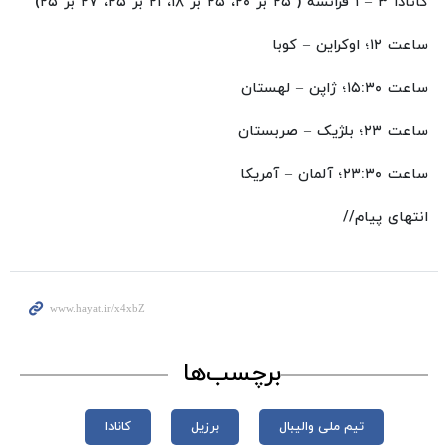
کانادا ۳ – ۱ فرانسه ( ۲۵ بر ۲۰، ۲۵ بر ۱۸، ۲۱ بر ۲۵، ۲۷ بر ۲۵)
ساعت ۱۲؛ اوکراین – کوبا
ساعت ۱۵:۳۰؛ ژاپن – لهستان
ساعت ۲۳؛ بلژیک – صربستان
ساعت ۲۳:۳۰؛ آلمان – آمریکا
انتهای پیام//
برچسب‌ها
تیم ملی والیبال
برزیل
کانادا