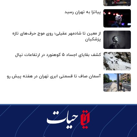
پیاتزا به تهران رسید
از معین تا شادمهر عقیلی؛ روی موج حرف‌های تازه
پزشکیان
کشف بقایای اجساد ۵ کوهنورد در ارتفاعات نپال
آسمان صاف تا قسمتی ابری تهران در هفته پیش رو