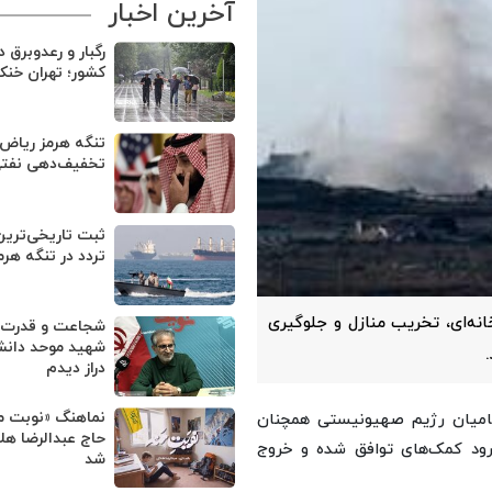
آخرین اخبار
رگبار و رعدوبرق د
کشور؛ تهران خنک
تنگه هرمز ریاض ر
تخفیف‌دهی نفتی
ثبت تاریخی‌تری
تردد در تنگه هرم
ه‌ای، تخریب منازل و جلوگیری
شجاعت و قدرت 
شهید موحد دانش 
دراز دیدم
نماهنگ «نوبت من
ظامیان رژیم صهیونیستی همچنان
حاج عبدالرضا هل
رود کمک‌های توافق‌ شده و خروج
شد