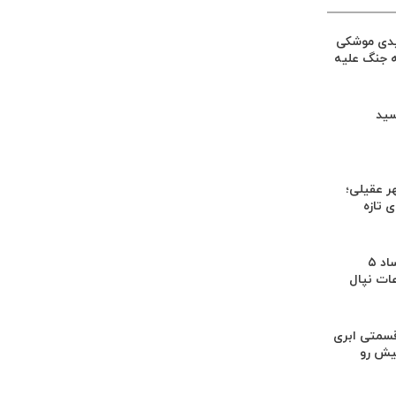
یدی موشکی
ه جنگ علیه
سید
ر عقیلی؛
 تازه
کشف بقایای اجساد ۵
عات نپال
سمتی ابری
یش رو