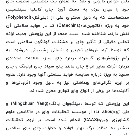
دلیل خواص دارویی و بعداً به عنوان یک نوشیدنی محبوب جای
خود را میان مردم به دست آورد. چای کاملیا سیننسیس
مدت‌هاست که به دلیل محتوای غنی از «پلی‌فنل»(Polyphenol)
خود به ویژه «کاتچین‌ها»(Catechins) که در فواید سلامتی آن
نقش دارند، شناخته شده است. هدف از این پژوهش جدید، ارائه
تحلیل دقیقی از تأثیر چای بر مشکلات گوناگون سلامتی است
که توسط آزمایش‌های تجربی و انسانی پشتیبانی می‌شود. به
رغم پژوهش‌های گسترده درباره چای سبز، اطلاعات محدودی
درباره اثرات سایر انواع چای مانند چای سیاه، چای اولونگ و چای
سفید به ویژه درباره مقایسه‌ فواید سلامتی آنها وجود دارد. علاوه
بر این، نگرانی‌های بهداشتی نیز به دلیل وجود افزودنی‌ها و
آلاینده‌ها در برخی از انواع چای تجاری مطرح شده‌اند.
این پژوهش که توسط «مینگچوان یانگ»(Mingchuan Yang) و
«لی ژو»(Li Zhou) از موسسه تحقیقات چای در «آکادمی علوم
کشاورزی چین»(CAAS) انجام شده است، بر لزوم تحقیقات
بیشتر به منظور درک بهتر فواید و خطرات چای برای سلامتی