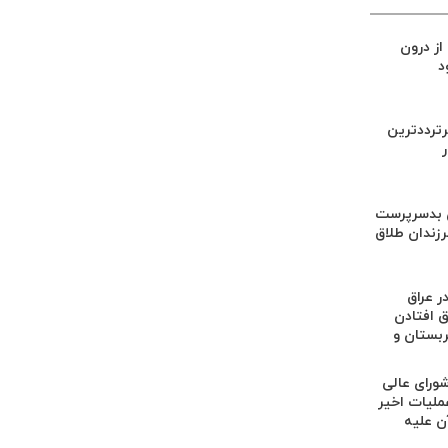
از درون
د
ترددترین
ن بدسرپرست
رزندان طلاق
ر عراق
ق افتادن
ربستان و
ورای عالی
ملیات اخیر
ن علیه