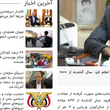
آخرین اخبار
اقتدار دیپلماسی 
مرزها آغاز می‌شو
مهران همچنان پر
مرز اربعینی کشور
۲۷ درصد کودکا
مراکز بهزیستی ف
هستند
مدیرکل دفتر دانش پژوهان و تشکل های شاهد و ایثارگر اعلام کرد: سال گذشته از ۱۰۰۰
دبیرکل سازمان بد
خواستار به تعوی
پاسخ به حمله ع
آمریکا شد
حمایت‌های صورت گرفته از مقالات
حمایت دولت و ش
سیاسی یمن از ع
و کتابهای سرآمدان و نخبگان شاهد و ایثارگر بوده است، افزود: سال گذشته از ۸۳۳ مقاله
نیروهای مسلح آ
علمی و پژوهشی،۱۲۴ کتاب، ۳ اختراع، ۶ اثر هنری، ۳ نفر از مدال‌آوران ورزشی و 2 نفر از
نیروهای سعودی