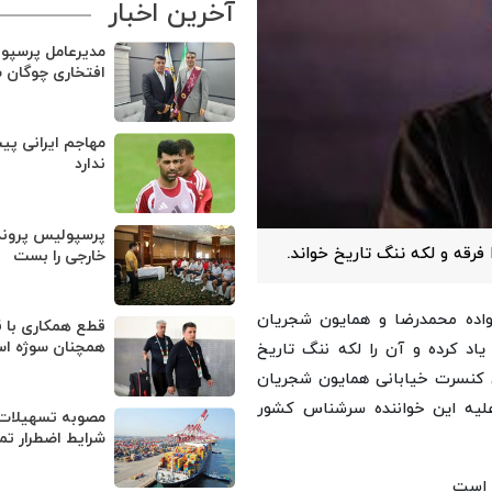
آخرین اخبار
مدیرعامل پرسپو
افتخاری چوگان 
مهاجم ایرانی پی
ندارد
پرسپولیس پروند
فرقه و لکه ننگ تاریخ خواند.
خارجی را بست
واده محمدرضا و همایون شجریان
قطع همکاری با ق
همچنان سوژه ا
یاد کرده و آن را لکه ننگ تاریخ
ی پس از جنگ ۱۲ روزه و ماجرای کنسرت خیابانی همایون شجریان
علیه این خواننده سرشناس کشور
مصوبه تسهیلات 
شرایط اضطرار تم