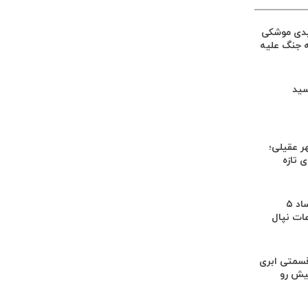
یدی موشکی
ه جنگ علیه
سید
ر عقیلی؛
 تازه
کشف بقایای اجساد ۵
عات نپال
سمتی ابری
یش رو