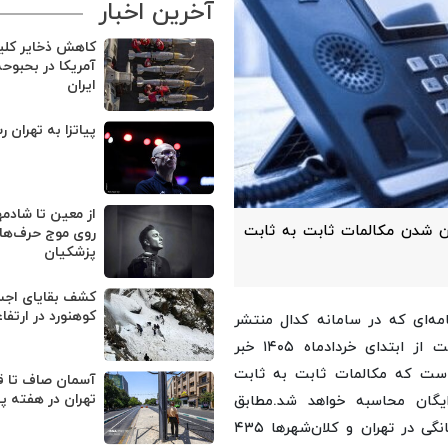
آخرین اخبار
کاهش ذخایر کل
آمریکا در بحبوح
ایران
پیاتزا به تهران ر
از معین تا شادمه
گان شدن مکالمات ثابت به ثابت
روی موج حرف‌های
پزشکیان
کوهنورد در ارتفا
مه‌ای که در سامانه کدال منتشر
شده است، از افزایش ۴۵ درصدی تعرفه آبونمان تلفن ثابت از ابتدای خردادماه ۱۴۰۵ خبر
 است که مکالمات ثابت به ثابت
آسمان صاف تا ق
تهران در هفته پ
یگان محاسبه خواهد شد.
مطابق
تعرفه‌های جدید، آبونمان ماهانه تلفن ثابت برای مشترکان خانگی در تهران و کلان‌شهرها ۴۳۵