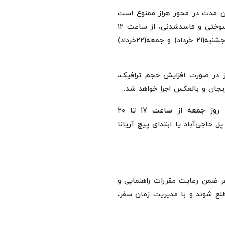
این مدت در محور هراز ممنوع است
و همچنین کامیون‌ها و کامیونت‌ها به استثنای حاملان مواد سوختی و فاسدشدنی، از ساعت ۱۲
تا ۲۴ روز چهارشنبه(۲۰خرداد) و از ساعت ۸ تا ۲۴ روزهای پنجشنبه(۲۱ خرداد) و جمعه(۲۲خرداد)
یز در صورت افزایش حجم ترافیک،
یجان و بالعکس اجرا خواهد شد.
سردار کرمی‌اسد همچنین در خصوص محور فشم نیز گفت: روز جمعه از ساعت ۱۷ تا ۲۰
حاجی‌آباد یا ابتدای پیچ آریانا
فر ضمن رعایت مقررات راهنمایی و
طلع شوند و با مدیریت زمان سفر،