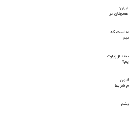
یران؛
 همچنان در
ده است که
شیم
عد از زیارت
ریم؟
انون
م شرایط
ریشم