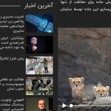
یش جاده برای حفاظت از تنها
آخرین اخبار
من‌سازی این جاده توسط سازمان
امنیت سایبری ز
راه‌آهن زیر ذره‌ب
فرماندهی عملیا
سایبری
پزشکیان : ایران
قدرتمندی است ک
راه خود ادامه می
زمان شارژ کالابر
هلاکت دو نظامی
صهیونیست بر اثر
جنوب لبنان
لاهوتی: اولویت 
پساجنگ ساماند
اقتصادی است
Play