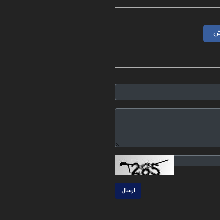
ش
ارسال