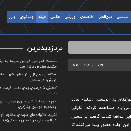
سیاسی
بین‌الملل
اقتصادی
ورزشی
عکس
فیلم
وب‌گردی
بازار
پربازدیدترین
نشست آموزشی قوانین مربوط به ایثار
۱۹ خرداد ۱۴۰۵ - ۱۵:۱۶
مشهد مقدس برگزار شد ‌
استقبال مردم از پیکر مطهر شهید «ا
فروش» در همدان
کاهش ۵ درصدی بهای نفت؛ قیمت 
یافت
کنام پل ابریشم، «هلیا» ماده
عزم جدی بنیاد شهید برای نهایی‌سازی
و تجمیع قوانین ایثارگری
‌آباد مشاهده کردند، نگرانی
تکریم خانواده‌های شهدای مظلوم ناو
این یوزها شدت گرفت. بر همین
کربلای معلی در اربعین حسینی(ع)
این جاده حضور پیدا می‌کنند تا