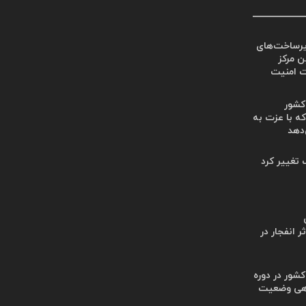
یرساخت‌های
ین مرکز
ت امنیت
 کشور
ه با عزت به
‌دهد
گ تغییر کرد
 انفجار در
کشور در دوره
هی وضعیت