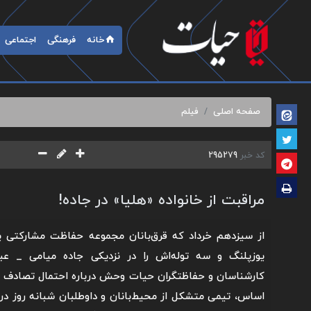
خانه
فرهنگی
اجتماعی
صفحه اصلی
فیلم
کد خبر
295279
مراقبت از خانواده «هلیا» در جاده!
از سیزدهم خرداد که قرق‌بانان مجموعه حفاظت مشارکتی یوز
یوزپلنگ و سه توله‌اش را در نزدیکی جاده میامی _ عباس
کارشناسان و حفاظتگران حیات وحش درباره احتمال تصادف 
اساس، تیمی متشکل از محیط‌بانان و داوطلبان شبانه روز در 