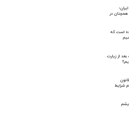
یران؛
 همچنان در
ده است که
شیم
عد از زیارت
ریم؟
انون
م شرایط
ریشم