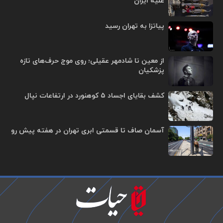
علیه ایران
پیاتزا به تهران رسید
از معین تا شادمهر عقیلی؛ روی موج حرف‌های تازه
پزشکیان
کشف بقایای اجساد ۵ کوهنورد در ارتفاعات نپال
آسمان صاف تا قسمتی ابری تهران در هفته پیش رو