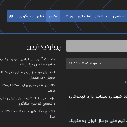
سیاسی
بین‌الملل
اقتصادی
ورزشی
عکس
فیلم
وب‌گردی
بازار
پربازدیدترین
نشست آموزشی قوانین مربوط به ایثار
۱۷ خرداد ۱۴۰۵ - ۱۸:۵۴
مشهد مقدس برگزار شد ‌
استقبال مردم از پیکر مطهر شهید «ا
فروش» در همدان
کاهش ۵ درصدی بهای نفت؛ قیمت 
یافت
بال ایران برای حضور در جام جهانی ۲۰۲۶ با یاد شهدای میناب وارد تیخوانای
عزم جدی بنیاد شهید برای نهایی‌سازی
و تجمیع قوانین ایثارگری
تشییع پیکر شهید سینا سیاه نژاد ام
سرا