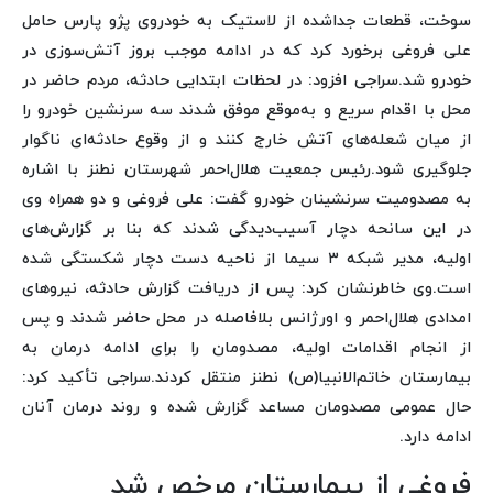
سوخت، قطعات جداشده از لاستیک به خودروی پژو پارس حامل
علی فروغی برخورد کرد که در ادامه موجب بروز آتش‌سوزی در
خودرو شد.
سراجی افزود: در لحظات ابتدایی حادثه، مردم حاضر در
محل با اقدام سریع و به‌موقع موفق شدند سه سرنشین خودرو را
از میان شعله‌های آتش خارج کنند و از وقوع حادثه‌ای ناگوار
جلوگیری شود.
رئیس جمعیت هلال‌احمر شهرستان نطنز با اشاره
به مصدومیت سرنشینان خودرو گفت: علی فروغی و دو همراه وی
در این سانحه دچار آسیب‌دیدگی شدند که بنا بر گزارش‌های
اولیه، مدیر شبکه ۳ سیما از ناحیه دست دچار شکستگی شده
است.
وی خاطرنشان کرد: پس از دریافت گزارش حادثه، نیروهای
امدادی هلال‌احمر و اورژانس بلافاصله در محل حاضر شدند و پس
از انجام اقدامات اولیه، مصدومان را برای ادامه درمان به
بیمارستان خاتم‌الانبیا(ص) نطنز منتقل کردند.
سراجی تأکید کرد:
حال عمومی مصدومان مساعد گزارش شده و روند درمان آنان
ادامه دارد.
فروغی از بیمارستان مرخص شد