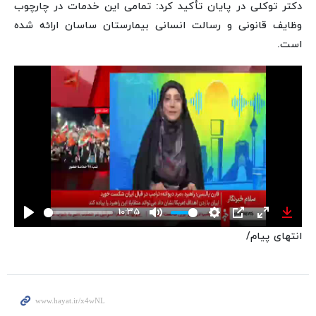
دکتر توکلی در پایان تأکید کرد: تمامی این خدمات در چارچوب
وظایف قانونی و رسالت انسانی بیمارستان ساسان ارائه شده
است.
10:35
Play
Mute
Settings
PIP
Enter
Down
انتهای پیام/
fullscreen